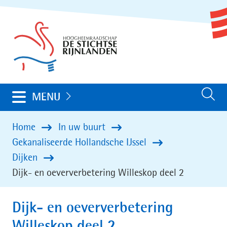
Ga
(naar
naar
homepage)
de
inhoud
Uitklappen
MENU
Zoeken
Home
In uw buurt
Gekanaliseerde Hollandsche IJssel
Dijken
Dijk- en oeververbetering Willeskop deel 2
Dijk- en oeververbetering
Willeskop deel 2