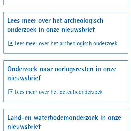
in
nieuw
Lees meer over het archeologisch
venster)
onderzoek in onze nieuwsbrief
(open
Lees meer over het archeologisch onderzoek
in
nieu
Onderzoek naar oorlogsresten in onze
venst
nieuwsbrief
(opent
Lees meer over het detectieonderzoek
in
nieuw
Land-en waterbodemonderzoek in onze
venster)
nieuwsbrief