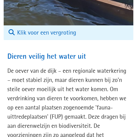
(afbeelding:
Klik voor een vergroting
whatsapp_image_2025-
11-
Dieren veilig het water uit
25_at_10-
08-
De oever van de dijk – een regionale waterkering
17_2_1.jpeg)
– moet stabiel zijn, maar dieren kunnen bij zo’n
steile oever moeilijk uit het water komen. Om
verdrinking van dieren te voorkomen, hebben we
op een aantal plaatsen zogenoemde 'fauna-
uittredeplaatsen' (FUP) gemaakt. Deze dragen bij
aan dierenwelzijn en biodiversiteit. De
voorzieningen zijn zo aangelegd dat het