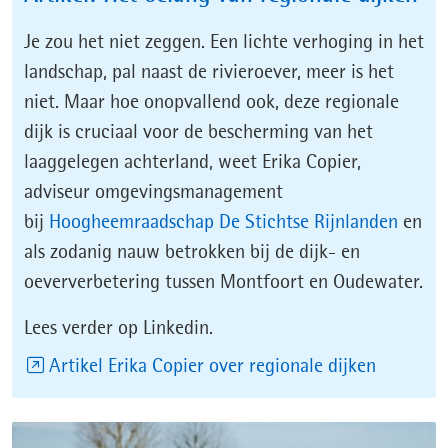
Je zou het niet zeggen. Een lichte verhoging in het
landschap, pal naast de rivieroever, meer is het
niet. Maar hoe onopvallend ook, deze regionale
dijk is cruciaal voor de bescherming van het
laaggelegen achterland, weet Erika Copier,
adviseur omgevingsmanagement
(open
bij
Hoogheemraadschap De Stichtse Rijnlanden
en
in
als zodanig nauw betrokken bij de dijk- en
nieuw
oeververbetering tussen Montfoort en Oudewater.
venste
Lees verder op Linkedin.
(opent
Artikel Erika Copier over regionale dijken
in
nieuw