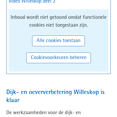
Video Willeskop deel 2
Cookies
Hier
Inhoud wordt niet getoond omdat functionele
toestaan?
kan
cookies niet toegestaan zijn.
het
gebruik
Alle cookies toestaan
van
cookies
Cookievoorkeuren beheren
op
deze
website
worden
Dijk- en oeververbetering Willeskop is
toegestaan
klaar
of
geweigerd.
De werkzaamheden voor de dijk- en