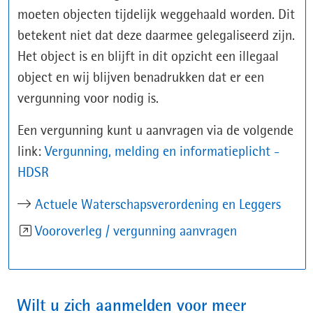
moeten objecten tijdelijk weggehaald worden. Dit
betekent niet dat deze daarmee gelegaliseerd zijn.
Het object is en blijft in dit opzicht een illegaal
object en wij blijven benadrukken dat er een
vergunning voor nodig is.
Een vergunning kunt u aanvragen via de volgende
link:
Vergunning, melding en informatieplicht -
(opent
HDSR
in
Actuele Waterschapsverordening en Leggers
nieuw
(opent
Vooroverleg / vergunning aanvragen
venster)
in
nieuw
venster)
Wilt u zich aanmelden voor meer