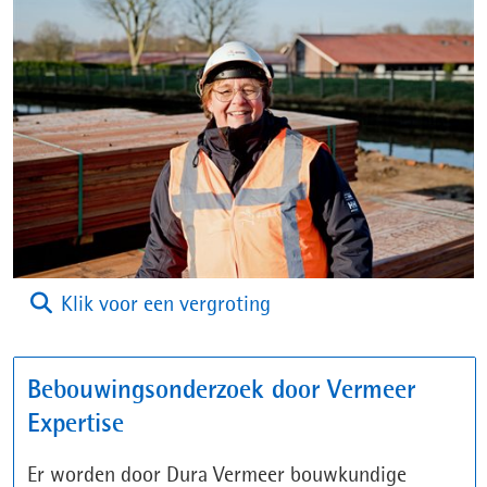
venster)
(afbeelding:
Klik voor een vergroting
ghij_3_6_.jpg)
Bebouwingsonderzoek door Vermeer
Expertise
Er worden door Dura Vermeer bouwkundige