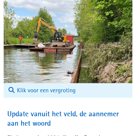
(afbeelding:
Klik voor een vergroting
img-
20250516-
Update vanuit het veld, de aannemer
wa0042.jpg)
aan het woord