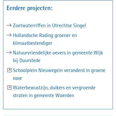
Eerdere projecten:
Zoetwaterriffen in Utrechtse Singel
Hollandsche Rading groener en
klimaatbestendiger
Natuurvriendelijke oevers in gemeente Wijk
bij Duurstede
Schoolplein Nieuwegein veranderd in groene
(opent
oase
in
Waterbewustzijn, duikers en vergroende
nieuw
(opent
straten in gemeente Woerden
venster)
in
nieuw