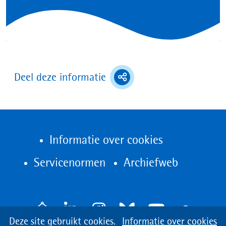
(toont
Deel deze informatie
deel
opties)
Informatie over cookies
(opent
Servicenormen
Archiefweb
in
nieuw
V
venster)
Cookies
Hier
Deze site gebruikt cookies.
Informatie over cookies