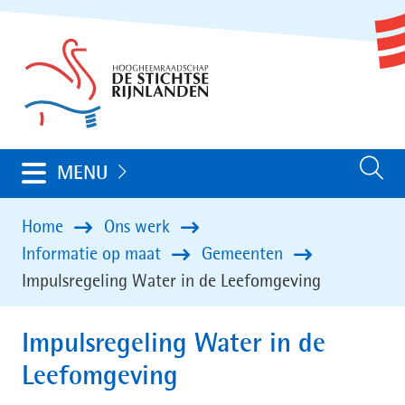
Ga
(naar
naar
homepage)
de
inhoud
Uitklappen
MENU
Zoeken
Home
Ons werk
Informatie op maat
Gemeenten
Impulsregeling Water in de Leefomgeving
Impulsregeling Water in de
Leefomgeving