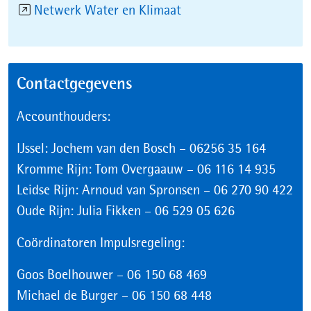
(opent
Netwerk Water en Klimaat
in
nieuw
venster)
Contactgegevens
Accounthouders:
IJssel: Jochem van den Bosch – 06256 35 164
Kromme Rijn: Tom Overgaauw – 06 116 14 935
Leidse Rijn: Arnoud van Spronsen – 06 270 90 422
Oude Rijn: Julia Fikken – 06 529 05 626
Coördinatoren Impulsregeling:
Goos Boelhouwer – 06 150 68 469
Michael de Burger – 06 150 68 448