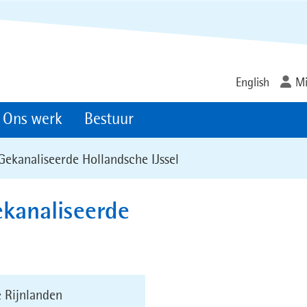
Ga
naar
de
inhoud
English
Mi
Ons werk
Bestuur
Gekanaliseerde Hollandsche IJssel
ekanaliseerde
 Rijnlanden