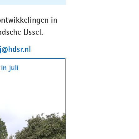
ontwikkelingen in
dsche IJssel.
j@hdsr.nl
in juli