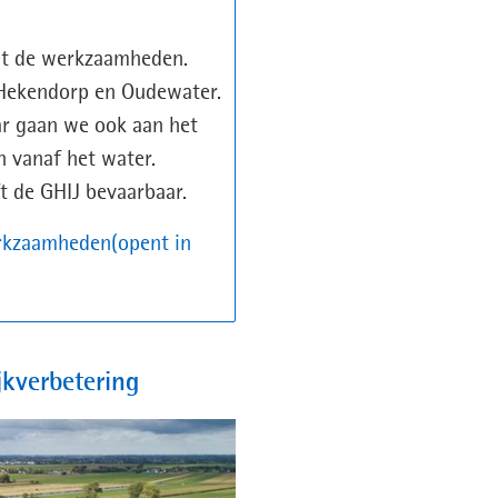
met de werkzaamheden.
 Hekendorp en Oudewater.
ar gaan we ook aan het
 vanaf het water.
ft de GHIJ bevaarbaar.
erkzaamheden(opent in
jkverbetering