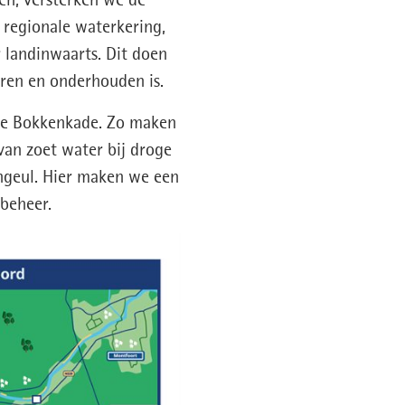
en, versterken we de
 regionale waterkering,
 landinwaarts. Dit doen
eren en onderhouden is.
 de Bokkenkade. Zo maken
an zoet water bij droge
ngeul. Hier maken we een
sbeheer.