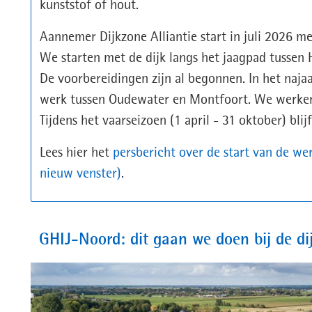
kunststof of hout.
Aannemer Dijkzone Alliantie start in juli 2026 
We starten met de dijk langs het jaagpad tussen
De voorbereidingen zijn al begonnen. In het naja
werk tussen Oudewater en Montfoort. We werken
Tijdens het vaarseizoen (1 april - 31 oktober) blij
Lees hier het
persbericht over de start van de w
(opent
nieuw venster)
.
in
nieuw
venster)
GHIJ-Noord: dit gaan we doen bij de di