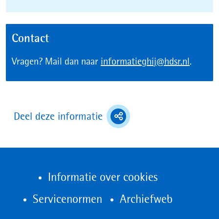
Contact
Vragen? Mail dan naar
informatieghij@hdsr.nl
.
(toont
Deel deze informatie
deel
opties)
Informatie over cookies
(opent
Servicenormen
Archiefweb
in