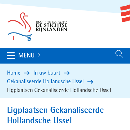
Ga
(naar
naar
homepage)
de
inhoud
Uitklappen
MENU
Zoeken
Home
In uw buurt
Gekanaliseerde Hollandsche IJssel
Ligplaatsen Gekanaliseerde Hollandsche IJssel
Ligplaatsen Gekanaliseerde
Hollandsche IJssel