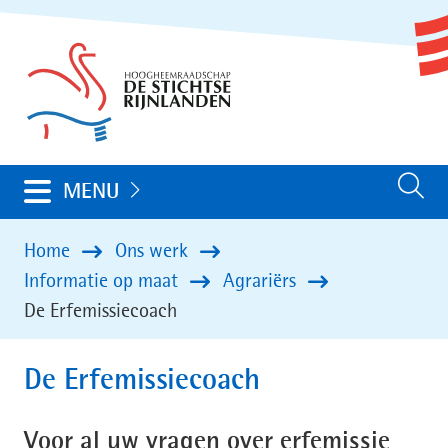
Ga
(naar
naar
homepage)
de
inhoud
Uitklappen
MENU
Zoeken
Home
Ons werk
Informatie op maat
Agrariërs
De Erfemissiecoach
De Erfemissiecoach
Voor al uw vragen over erfemissie