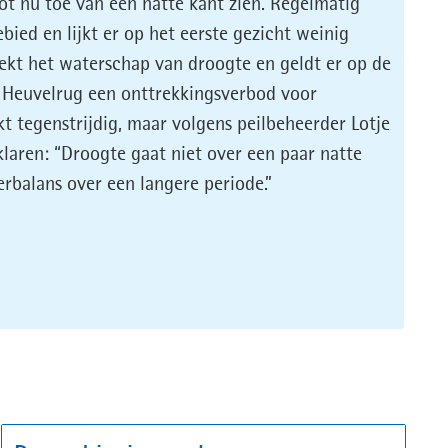
ot nu toe van een natte kant zien. Regelmatig
bied en lijkt er op het eerste gezicht weinig
eekt het waterschap van droogte en geldt er op de
e Heuvelrug een onttrekkingsverbod voor
kt tegenstrijdig, maar volgens peilbeheerder Lotje
klaren: “Droogte gaat niet over een paar natte
rbalans over een langere periode.”