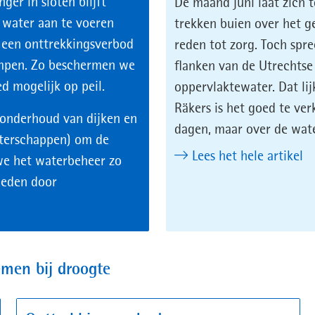
er in sloten blijft
De maand juni laat zich t
water aan te voeren
trekken buien over het ge
e een onttrekkingsverbod
reden tot zorg. Toch spr
pompen. Zo beschermen we
flanken van de Utrechts
d mogelijk op peil.
oppervlaktewater. Dat lij
Räkers is het goed te ver
onderhoud van dijken en
dagen, maar over de wate
aterschappen) om de
Lees het hele artikel
we het waterbeheer zo
heden door
men bij droogte