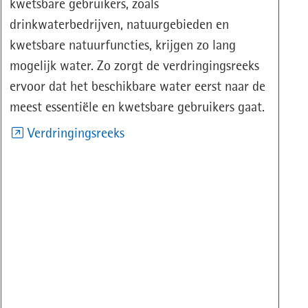
kwetsbare gebruikers, zoals
drinkwaterbedrijven, natuurgebieden en
kwetsbare natuurfuncties, krijgen zo lang
mogelijk water. Zo zorgt de verdringingsreeks
ervoor dat het beschikbare water eerst naar de
meest essentiële en kwetsbare gebruikers gaat.
(opent
Verdringingsreeks
in
nieuw
venster)