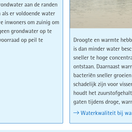
grondwater aan de randen
 als er voldoende water
 we inwoners om zuinig om
k geen grondwater op te
orraad op peil te
Droogte en warmte hebbe
is dan minder water bes
sneller te hoge concentr
ontstaan. Daarnaast warm
bacteriën sneller groeien
schadelijk zijn voor vis
houdt het zuurstofgehalt
gaten tijdens droge, war
Waterkwaliteit bij w