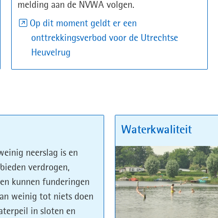
melding aan de NVWA volgen.
Op dit moment geldt er een
onttrekkingsverbod voor de Utrechtse
(opent
Heuvelrug
in
nieuw
venster)
Waterkwaliteit
weinig neerslag is en
bieden verdrogen,
en kunnen funderingen
n weinig tot niets doen
erpeil in sloten en