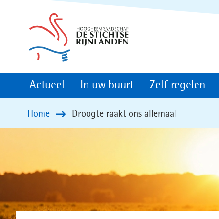
(naar
homepage)
Actueel
In uw buurt
Zelf regelen
Home
Droogte raakt ons allemaal