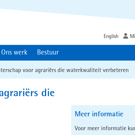
Ga
naar
de
inhoud
English
Mi
Ons werk
Bestuur
terschap voor agrariërs die waterkwaliteit verbeteren
agrariërs die
Meer informatie
Voor meer informatie ku