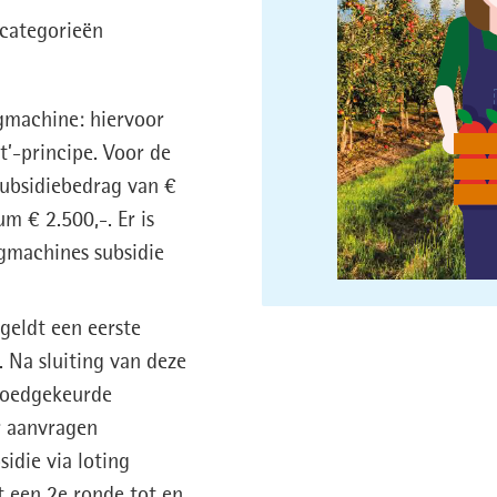
 categorieën
gmachine: hiervoor
t’-principe. Voor de
ubsidiebedrag van €
m € 2.500,-. Er is
gmachines subsidie
geldt een eerste
. Na sluiting van deze
goedgekeurde
r aanvragen
idie via loting
t een 2e ronde tot en