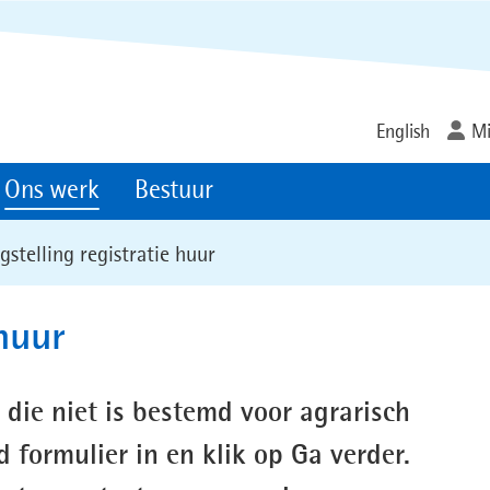
Ga
naar
de
inhoud
English
Mi
Ons werk
Bestuur
gstelling registratie huur
 huur
 die niet is bestemd voor agrarisch
 formulier in en klik op Ga verder.