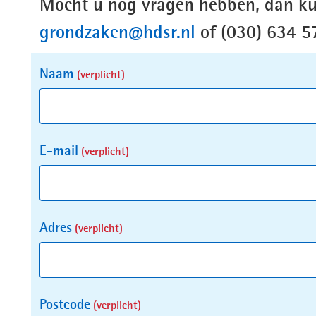
Mocht u nog vragen hebben, dan ku
grondzaken@hdsr.nl
of (030) 634 5
Uw
Naam
(verplicht)
gegevens
E-mail
(verplicht)
Adres
(verplicht)
Postcode
(verplicht)