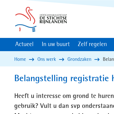
(naar
homepage)
Actueel
In uw buurt
Zelf regelen
Home
Ons werk
Grondzaken
Belan
Belangstelling registratie
Heeft u interesse om grond te huren
gebruik? Vult u dan svp onderstaand