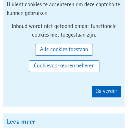
U dient cookies te accepteren om deze captcha te
kunnen gebruiken.
Cookies
Hier
Inhoud wordt niet getoond omdat functionele
toestaan?
kan
cookies niet toegestaan zijn.
het
Alle cookies toestaan
gebruik
van
Cookievoorkeuren beheren
cookies
op
deze
Ga verder
website
worden
toegestaan
of
Lees meer