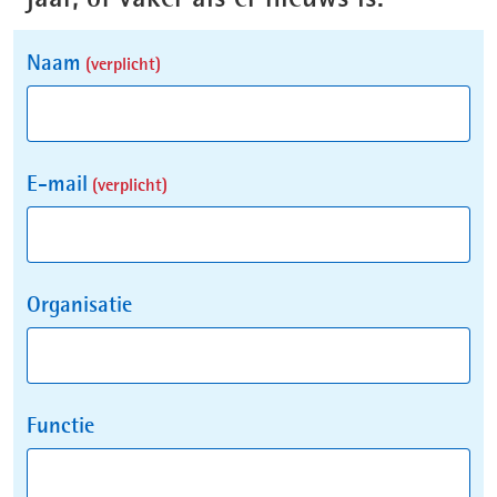
Uw
Naam
(verplicht)
gegevens
E-mail
(verplicht)
Organisatie
Functie