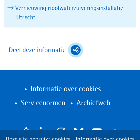
geweigerd.
Vernieuwing rioolwaterzuiveringsinstallatie
Utrecht
(toont
Deel deze informatie
deel
opties)
Informatie over cookies
(opent
Servicenormen
Archiefweb
in
nieuw
V
venster)
Cookies
Hier
Deze site gebruikt cookies.
Informatie over cookies