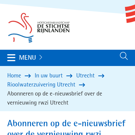
Ga
(naar
naar
homepage)
de
inhoud
Uitklappen
MENU
Zoeken
Home
In uw buurt
Utrecht
Rioolwaterzuivering Utrecht
Abonneren op de e-nieuwsbrief over de
vernieuwing rwzi Utrecht
Abonneren op de e-nieuwsbrief
over de vernieuwing rwzi