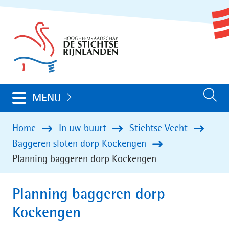
Ga
(naar
naar
homepage)
de
inhoud
Uitklappen
MENU
Zoeken
Home
In uw buurt
Stichtse Vecht
Baggeren sloten dorp Kockengen
Planning baggeren dorp Kockengen
Planning baggeren dorp
Kockengen