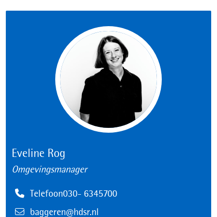
Eveline Rog
Omgevingsmanager
Telefoon
Telefoon030- 6345700
E-
baggeren@hdsr.nl