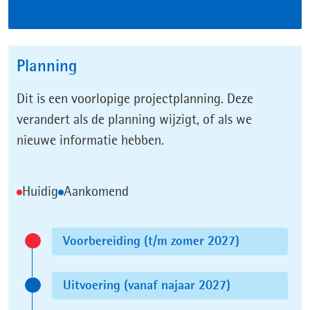
mail
Planning
Dit is een voorlopige projectplanning. Deze
verandert als de planning wijzigt, of als we
nieuwe informatie hebben.
Legenda
Huidig
Aankomend
Voorbereiding (t/m zomer 2027)
Status:
Huidig
Uitvoering (vanaf najaar 2027)
Status: