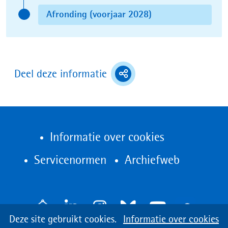
Aankomend
Afronding (voorjaar 2028)
Status:
Aankomend
(toont
Deel deze informatie
deel
opties)
Informatie over cookies
(opent
Servicenormen
Archiefweb
in
nieuw
V
venster)
Cookies
Hier
Deze site gebruikt cookies.
Informatie over cookies
o