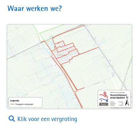
venster)
Waar werken we?
(afbeelding:
Klik voor een vergroting
Waar
werken