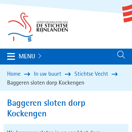
Ga
(naar
naar
homepage)
de
inhoud
Uitklappen
MENU
Zoeken
Home
In uw buurt
Stichtse Vecht
Baggeren sloten dorp Kockengen
Baggeren sloten dorp
Kockengen