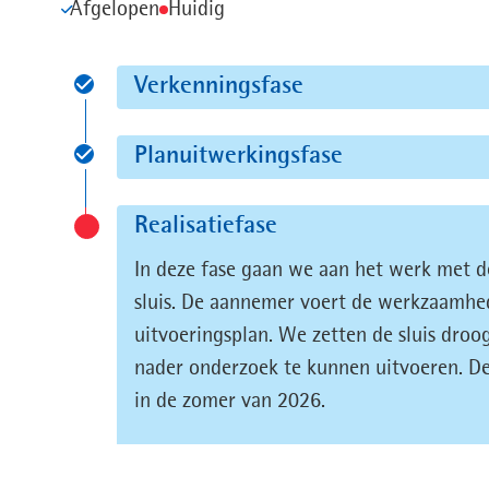
Afgelopen
Huidig
Uitklappen
Verkenningsfase
Status:
Uitklappen
Planuitwerkingsfase
Afgelopen
Status:
Inklappen
Realisatiefase
Afgelopen
Status:
In deze fase gaan we aan het werk met de
Huidig
sluis. De aannemer voert de werkzaamhed
uitvoeringsplan. We zetten de sluis droo
nader onderzoek te kunnen uitvoeren. De
in de zomer van 2026.