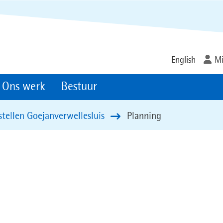
Ga
naar
de
inhoud
English
Mi
Ons werk
Bestuur
stellen Goejanverwellesluis
Planning