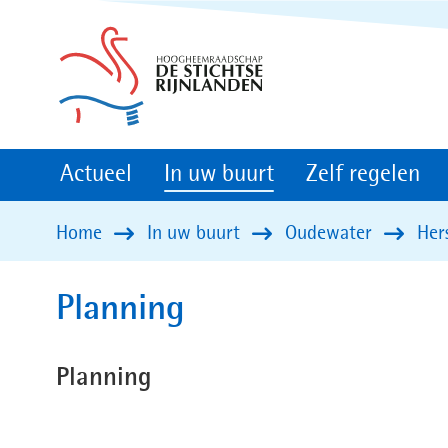
(naar
homepage)
Actueel
In uw buurt
Zelf regelen
Home
In uw buurt
Oudewater
Her
Planning
Planning
Legenda