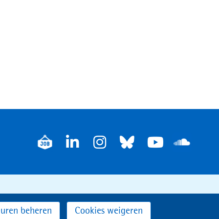
V
o
LinkedIn
Instagram
Bluesky
Youtube
l
g
o
uren beheren
Cookies weigeren