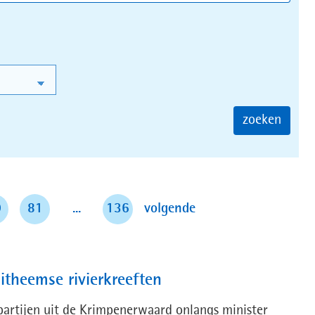
zoeken
pagina
0
81
...
136
volgende
itheemse rivierkreeften
 partijen uit de Krimpenerwaard onlangs minister