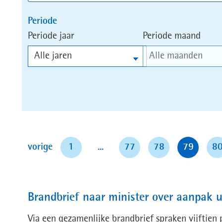
index
index
Periode
Periode jaar
Periode maand
pagina
vorige
1
...
77
78
79
8
Brandbrief naar minister over aanpak u
Via een gezamenlijke brandbrief spraken vijftien