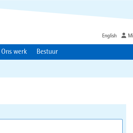
Ga
naar
de
inhoud
English
Mi
Ons werk
Bestuur