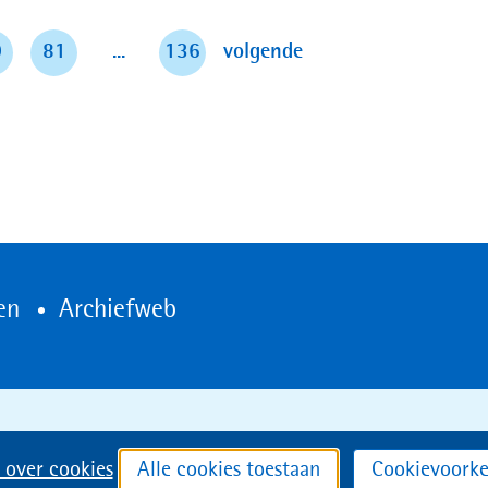
pagina
0
81
...
136
volgende
(opent
en
Archiefweb
in
nieuw
venster)
 over cookies
Alle cookies toestaan
Cookievoorke