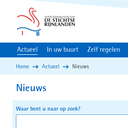
(naar
homepage)
Actueel
In uw buurt
Zelf regelen
Home
Actueel
Nieuws
Nieuws
Zoeken
Zoeken
Waar bent u naar op zoek?
in
binnen
de
de