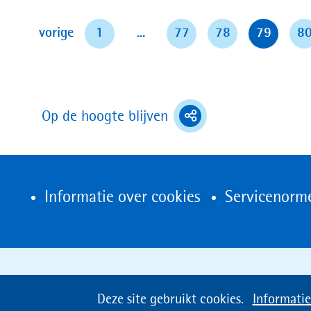
pagina
vorige
1
...
77
78
79
8
(toont
Op de hoogte blijven
deel
opties)
Informatie over cookies
Servicenorm
Cookies
Deze site gebruikt cookies.
Informatie