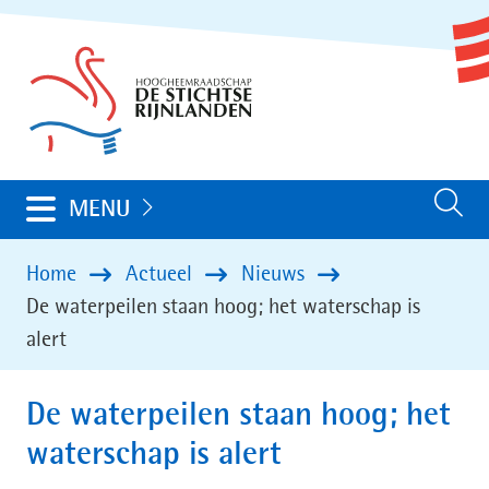
Ga
(naar
naar
homepage)
de
inhoud
Uitklappen
MENU
Zoeken
Home
Actueel
Nieuws
De waterpeilen staan hoog; het waterschap is
alert
De waterpeilen staan hoog; het
waterschap is alert