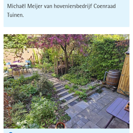
Micha
ël Meijer van hoveniersbedrijf Coenraad
06-
Tuinen.
27_1_.png)