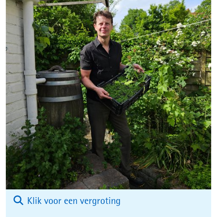
(afbeelding:
Klik voor een vergroting
naamloos_02_juni_202