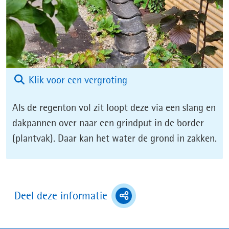
(afbeelding:
Klik voor een vergroting
naamloos_17_juni_202
Als de regenton vol zit loopt deze via een slang en
49-
dakpannen over naar een grindput in de border
06.png)
(plantvak). Daar kan het water de grond in zakken.
(toont
Deel deze informatie
deel