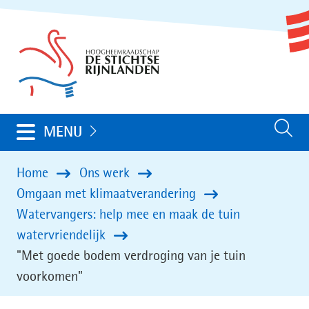
Ga
(naar
naar
homepage)
de
inhoud
Uitklappen
MENU
Zoeken
Home
Ons werk
Omgaan met klimaatverandering
Watervangers: help mee en maak de tuin
watervriendelijk
"Met goede bodem verdroging van je tuin
voorkomen"