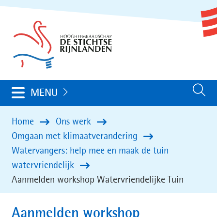
Ga
(naar
naar
homepage)
de
inhoud
Uitklappen
MENU
Zoeken
Home
Ons werk
Omgaan met klimaatverandering
Watervangers: help mee en maak de tuin
watervriendelijk
Aanmelden workshop Watervriendelijke Tuin
Aanmelden workshop