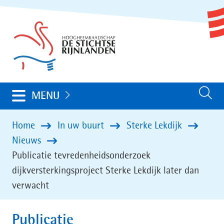
Ga
(naar
naar
homepage)
de
inhoud
Uitklappen
MENU
Zoeken
Home
In uw buurt
Sterke Lekdijk
Nieuws
Publicatie tevredenheidsonderzoek
dijkversterkingsproject Sterke Lekdijk later dan
verwacht
Publicatie