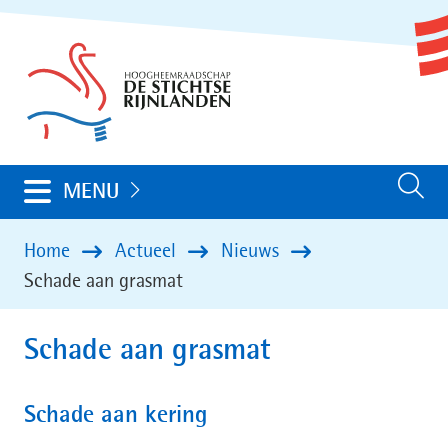
Ga
(naar
naar
homepage)
de
inhoud
Uitklappen
MENU
Zoeken
Home
Actueel
Nieuws
Schade aan grasmat
Schade aan grasmat
Schade aan kering