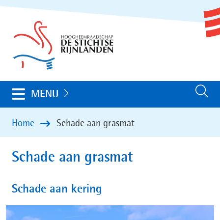
Ga
(naar
naar
homepage)
de
inhoud
Uitklappen
MENU
Zoeken
Home
Schade aan grasmat
Schade aan grasmat
Schade aan kering