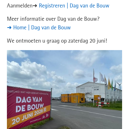
(opent
Aanmelden➜
Registreren | Dag van de Bouw
in
Meer informatie over Dag van de Bouw?
nieuw
(opent
➜ Home | Dag van de Bouw
venster)
in
We ontmoeten u graag op zaterdag 20 juni!
nieuw
venster)