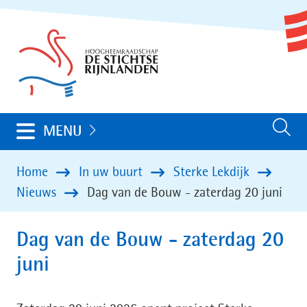
Ga
(naar
naar
homepage)
de
inhoud
Uitklappen
MENU
Zoeken
Home
In uw buurt
Sterke Lekdijk
Nieuws
Dag van de Bouw - zaterdag 20 juni
Dag van de Bouw - zaterdag 20
juni